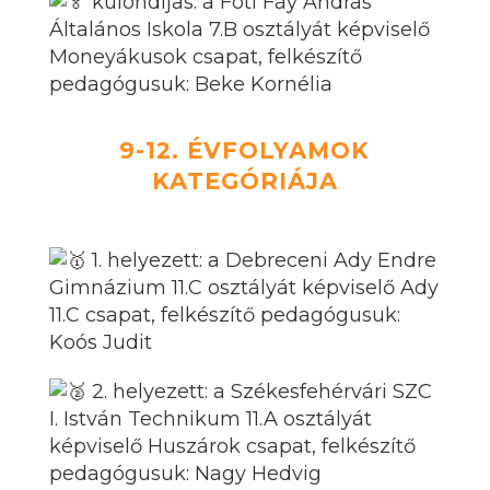
különdíjas: a Fóti Fáy András
Általános Iskola 7.B osztályát képviselő
Moneyákusok csapat, felkészítő
pedagógusuk: Beke Kornélia
9-12. ÉVFOLYAMOK
KATEGÓRIÁJA
1. helyezett: a Debreceni Ady Endre
Gimnázium 11.C osztályát képviselő Ady
11.C csapat, felkészítő pedagógusuk:
Koós Judit
2. helyezett: a Székesfehérvári SZC
I. István Technikum 11.A osztályát
képviselő Huszárok csapat, felkészítő
pedagógusuk: Nagy Hedvig