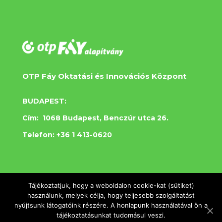
OTP Fáy Oktatási és Innovációs Központ
BUDAPEST:
Cím: 1068 Budapest, Benczúr utca 26.
Telefon: +36 1 413-0620
Tájékoztatjuk, hogy a weboldalon cookie-kat (sütiket)
NYÍREGYHÁZA:
használunk, melyek célja, hogy teljesebb szolgáltatást
nyújtsunk látogatóink részére. A honlapunk használatával ön a
Cím: 4400 Nyíregyháza, Rákóczi u. 1.
tájékoztatásunkat tudomásul veszi.