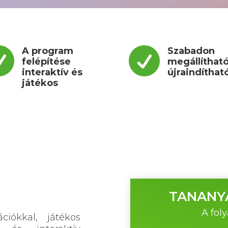

A program

Szabadon
felépítése
megállítható
interaktív és
újraindíthat
játékos
TANANYA
A fol
ciókkal, játékos