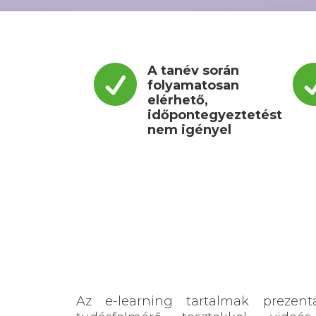

A tanév során
folyamatosan
e
lérhető,
időpontegyeztetést
nem igényel
Az e-learning tartalmak prezentá