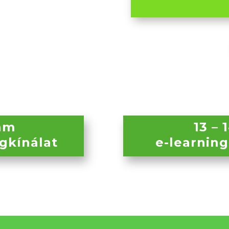
yam
13 – 
gkínálat
e-learnin