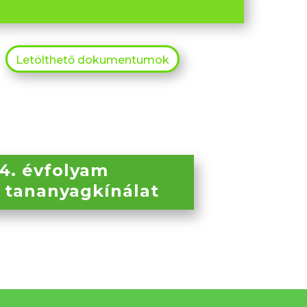
Letölthető dokumentumok
14. évfolyam
g tananyagkínálat