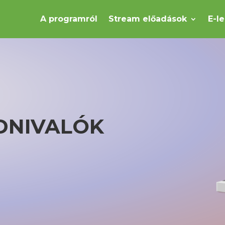
A programról
Stream előadások
E-l
DNIVALÓK