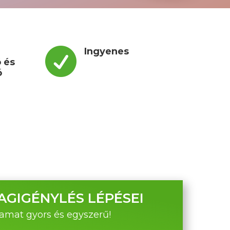

Ingyenes
 és
ó
GIGÉNYLÉS LÉPÉSEI
yamat gyors és egyszerű!