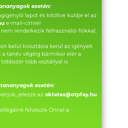
 tananyagok esetén:
gigénylő lapot és kitöltve küldje el az
hu
e-mail-címre!
m rendelkezik felhasználói fiókkal,
belül kiosztásra kerül az igényelt
 a tanév végéig bármikor elér a
 többször több osztállyal is
s tananyagok esetén:
érjük, jelezze az
oktatas@otpfay.hu
ollégáink felveszik Önnel a