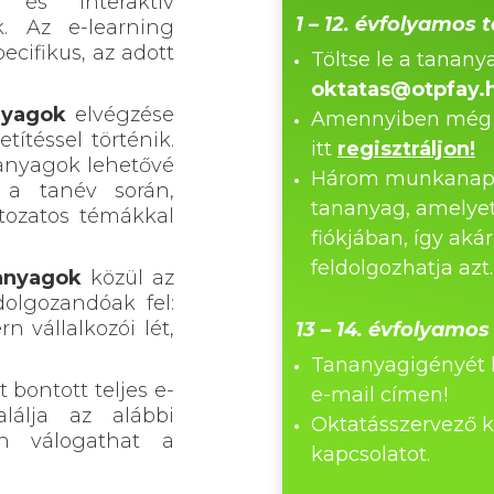
s és interaktív
1 – 12. évfolyamos
ok.
Az e-learning
cifikus, az adott
Töltse le a tananya
oktatas@otpfay.
anyagok
elvégzése
Amennyiben még ne
títéssel történik.
itt
regisztráljon!
nanyagok l
ehetővé
Három munkanapon 
 a tanév során,
tananyag, amelyet
ltozatos témákkal
fiókjában, így akár
feldolgozhatja azt.
nanyagok
közül az
dolgozandóak fel:
 vállalkozói lét,
13 – 14. évfolyamo
Tananyagigényét k
 bontott teljes e-
e-mail címen!
lálja az alábbi
Oktatásszervező k
n válogathat a
kapcsolatot.