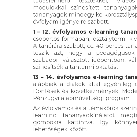
tudásfelmérő tesztekkel, videó
modulokkal színesített tananyag
tananyagok mindegyike korosztályspe
évfolyam igényeire szabott.
1 – 12. évfolyamos e-learning tan
csoportos formában, osztálytermi kive
A tanórára szabott, cc. 40 perces ta
teszik azt, hogy a pedagógusok
szabadon választott időpontban, vá
színesítsék a tantermi oktatást.
13 – 14. évfolyamos e-learning ta
alábbiak a diákok által egyénileg 
Döntések és következmények, Modern
Pénzügyi alapműveltségi program.
.
Az évfolyamok és a témakörök szerint
learning tananyagkínálatot megta
gombokra kattintva, így könnye
lehetőségek között.